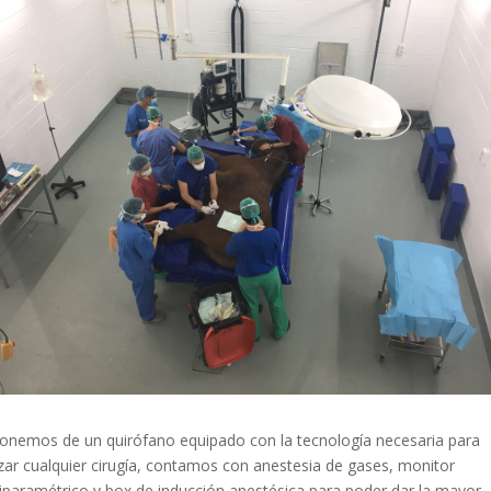
onemos de un quirófano equipado con la tecnología necesaria para
izar cualquier cirugía, contamos con anestesia de gases, monitor
iparamétrico y box de inducción anestésica para poder dar la mayor