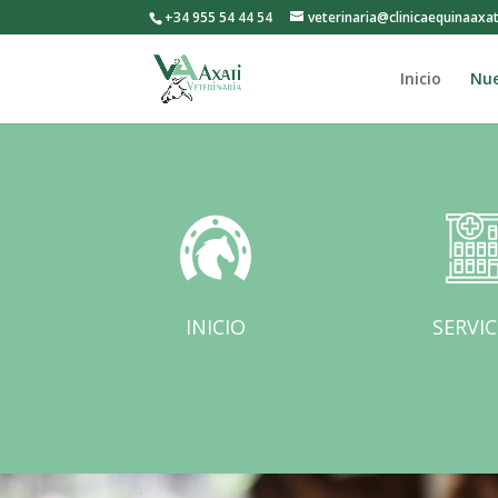
+34 955 54 44 54
veterinaria@clinicaequinaaxa
Inicio
Nue
INICIO
SERVIC