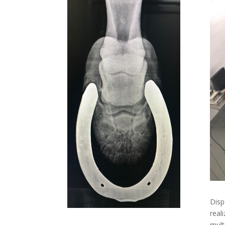
Disp
real
mult