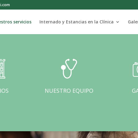
ti.com
stros servicios
Internado y Estancias en la Clínica
Gale
IOS
NUESTRO EQUIPO
GA